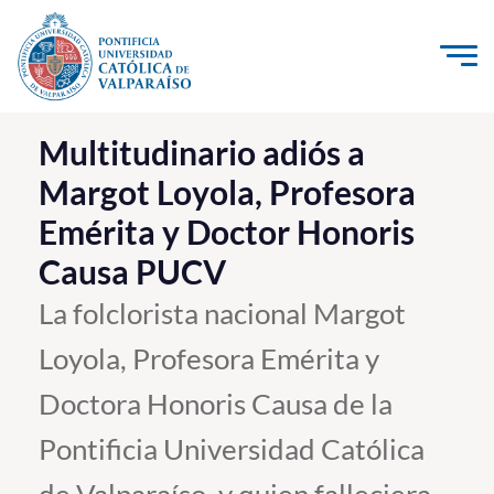
Click acá para ir directamente al contenido
La Universidad
Multitudinario adiós a
Margot Loyola, Profesora
Investigación, Creación e Innovación
Emérita y Doctor Honoris
PUCV Internacional
Causa PUCV
Vinculación con el Medio
La folclorista nacional Margot
Admisión
Loyola, Profesora Emérita y
Pregrado
Doctora Honoris Causa de la
Postgrado
Pontificia Universidad Católica
Formación Continua