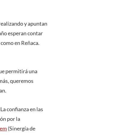
realizando y apuntan
 año esperan contar
d como en Reñaca.
ue permitirá una
emás, queremos
an.
La confianza en las
ón por la
gem
(Sinergía de