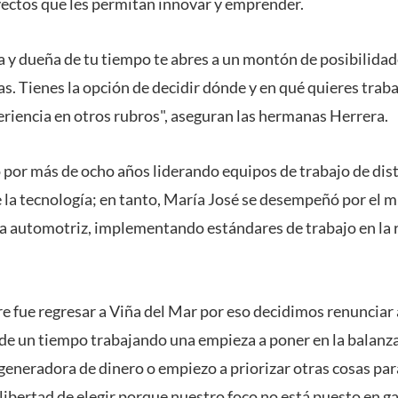
yectos que les permitan innovar y emprender.
 y dueña de tu tiempo te abres a un montón de posibilida
. Tienes la opción de decidir dónde y en qué quieres trabaj
riencia en otros rubros", aseguran las hermanas Herrera.
 por más de ocho años liderando equipos de trabajo de dist
 la tecnología; en tanto, María José se desempeñó por el 
ia automotriz, implementando estándares de trabajo en la 
e fue regresar a Viña del Mar por eso decidimos renunciar 
de un tiempo trabajando una empieza a poner en la balanza 
eneradora de dinero o empiezo a priorizar otras cosas para
ibertad de elegir porque nuestro foco no está puesto en ga