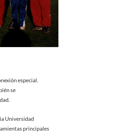
onexión especial.
bién se
idad.
cia Universidad
ramientas principales