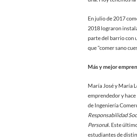
En julio de 2017 com
2018 lograron instala
parte del barrio con
que "comer sano cues
Más y mejor empre
María José y María Lo
emprendedor y hace u
de Ingeniería Comer
Responsabilidad Soci
Persona
l. Este últi
estudiantes de disti