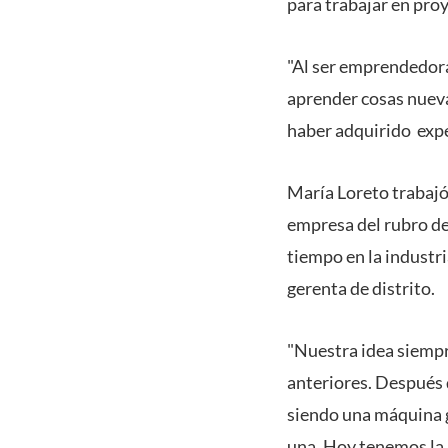
para trabajar en pro
"Al ser emprendedora
aprender cosas nuevas
haber adquirido expe
María Loreto trabajó
empresa del rubro de
tiempo en la industr
gerenta de distrito.
"Nuestra idea siempr
anteriores. Después 
siendo una máquina g
una. Hoy tenemos la l