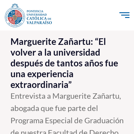
Click acá para ir directamente al contenido
La Universidad
Marguerite Zañartu: “El
volver a la universidad
Investigación, Creación e Innovación
después de tantos años fue
PUCV Internacional
una experiencia
Vinculación con el Medio
extraordinaria”
Admisión
Entrevista a Marguerite Zañartu,
abogada que fue parte del
Pregrado
Programa Especial de Graduación
Postgrado
Formación Continua
de nuestra Facultad de Derecho.