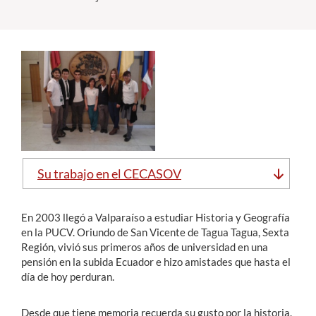
Estudiantes
Académicos
Funcionarios
Alumni
Su trabajo en el CECASOV
English
En 2003 llegó a Valparaíso a estudiar Historia y Geografía
en la PUCV. Oriundo de San Vicente de Tagua Tagua, Sexta
Región, vivió sus primeros años de universidad en una
pensión en la subida Ecuador e hizo amistades que hasta el
día de hoy perduran.
Desde que tiene memoria recuerda su gusto por la historia.