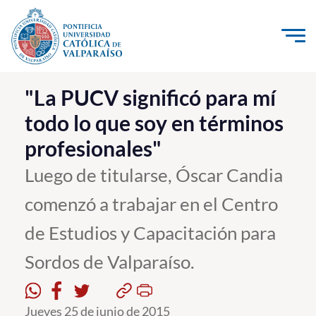
Click acá para ir directamente al contenido
La Universidad
"La PUCV significó para mí
todo lo que soy en términos
Investigación, Creación e Innovación
profesionales"
PUCV Internacional
Vinculación con el Medio
Luego de titularse, Óscar Candia
comenzó a trabajar en el Centro
Admisión
de Estudios y Capacitación para
Pregrado
Sordos de Valparaíso.
Postgrado
Formación Continua
Jueves 25 de junio de 2015