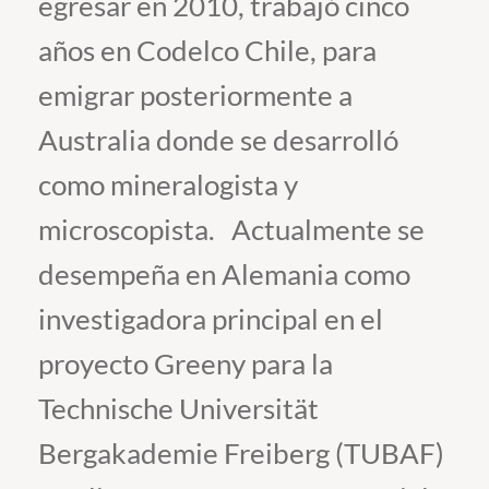
egresar en 2010, trabajó cinco
años en Codelco Chile, para
Estudiantes
emigrar posteriormente a
Académicos
Australia donde se desarrolló
Funcionarios
como mineralogista y
Alumni
microscopista. Actualmente se
desempeña en Alemania como
English
investigadora principal en el
proyecto Greeny para la
Technische Universität
Bergakademie Freiberg (TUBAF)