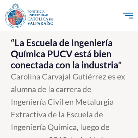
Click acá para ir directamente al contenido
La Universidad
“La Escuela de Ingeniería
Química PUCV está bien
Investigación, Creación e Innovación
conectada con la industria"
PUCV Internacional
Vinculación con el Medio
Carolina Carvajal Gutiérrez es ex
alumna de la carrera de
Admisión
Ingeniería Civil en Metalurgia
Pregrado
Extractiva de la Escuela de
Postgrado
Ingeniería Química, luego de
Formación Continua