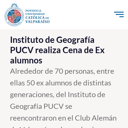
Click acá para ir directamente al contenido
La Universidad
Instituto de Geografía
PUCV realiza Cena de Ex
Investigación, Creación e Innovación
alumnos
PUCV Internacional
Vinculación con el Medio
Alrededor de 70 personas, entre
ellas 50 ex alumnos de distintas
Admisión
generaciones, del Instituto de
Pregrado
Geografía PUCV se
Postgrado
reencontraron en el Club Alemán
Formación Continua