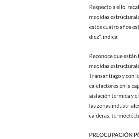
Respecto a ello, reca
medidas estructurale
estos cuatro años es
diez”, indica.
Reconoce que están t
medidas estructurales
Transantiago y con lo
calefactores en la ca
aislación térmica y 
las zonas industrial
calderas, termoeléctr
PREOCUPACIÓN PO