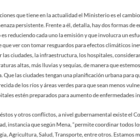
iones que tiene en la actualidad el Ministerio es el cambio
aza persistente. Frente a él, detalla, hay dos formas de en
o es reduciendo cada uno la emisión y que involucra un esfu
e que ver con tomar resguardos para efectos climáticos ine
r las ciudades, la infraestructura, los hospitales, conside
aturas altas, más lluvias y sequías, de manera que estemo
. Que las ciudades tengan una planificación urbana para q
recida de los ríos y áreas verdes para que sean menos vulne
spitales estén preparados para aumento de enfermedades infe
 éstos y otros conflictos, a nivel gubernamental existe el 
dad, instancia que según Mena, “permite coordinar todos lo
ía, Agricultura, Salud, Transporte, entre otros. Estamos m