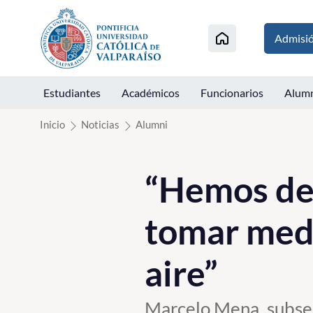
Click acá para ir directamente al contenido
Admisi
Estudiantes
Académicos
Funcionarios
Alum
Inicio
Noticias
Alumni
“Hemos de
tomar medi
aire”
Marcelo Mena, subsec