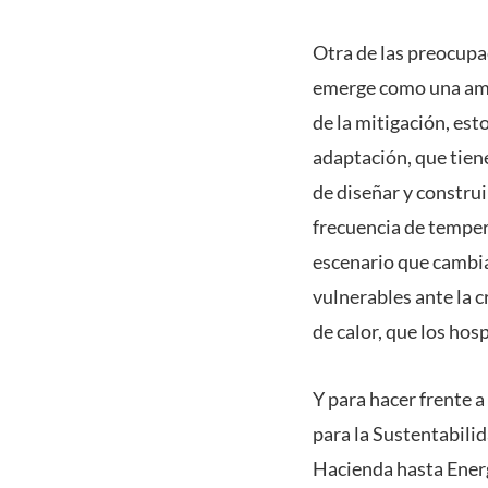
Otra de las preocupac
emerge como una amen
de la mitigación, est
adaptación, que tien
de diseñar y construi
frecuencia de temper
escenario que cambia
vulnerables ante la c
de calor, que los ho
Y para hacer frente a
para la Sustentabili
Hacienda hasta Energ