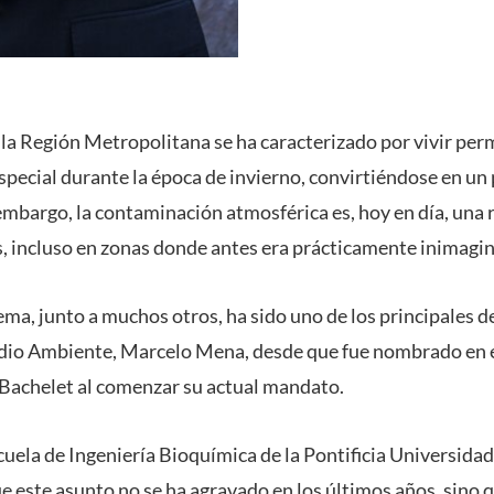
 la Región Metropolitana se ha caracterizado por vivir p
especial durante la época de invierno, convirtiéndose en un
 embargo, la contaminación atmosférica es, hoy en día, una 
ís, incluso en zonas donde antes era prácticamente inimagin
ma, junto a muchos otros, ha sido uno de los principales d
dio Ambiente, Marcelo Mena, desde que fue nombrado en el
Bachelet al comenzar su actual mandato.
cuela de Ingeniería Bioquímica de la Pontificia Universidad
ue este asunto no se ha agravado en los últimos años, sino 