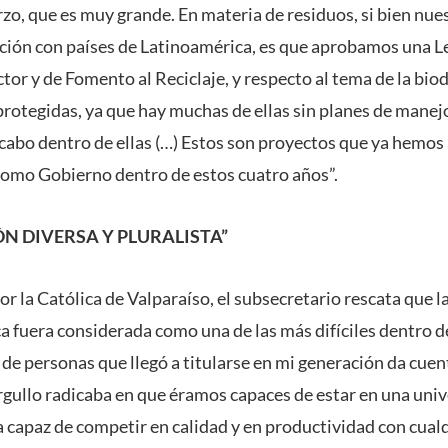
zo, que es muy grande. En materia de residuos, si bien nue
ción con países de Latinoamérica, es que aprobamos una L
or y de Fomento al Reciclaje, y respecto al tema de la biod
protegidas, ya que hay muchas de ellas sin planes de manejo
 cabo dentro de ellas (…) Estos son proyectos que ya hemo
omo Gobierno dentro de estos cuatro años”.
ÓN DIVERSA Y PLURALISTA”
or la Católica de Valparaíso, el subsecretario rescata que l
 fuera considerada como una de las más difíciles dentro de
 de personas que llegó a titularse en mi generación da cuen
orgullo radicaba en que éramos capaces de estar en una uni
ra capaz de competir en calidad y en productividad con cualq