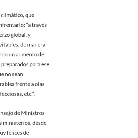
 climático, que
frentarlo: “a través
erzo global, y
vitables, de manera
rando un aumento de
s preparados para ese
ue no sean
rables frente a olas
cciosas, etc.”.
Consejo de Ministros
s ministerios, desde
uy felices de