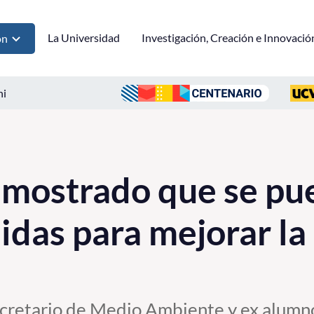
La Universidad
Investigación, Creación e Innovació
ón
ni
mostrado que se pu
das para mejorar la 
retario de Medio Ambiente y ex alumno