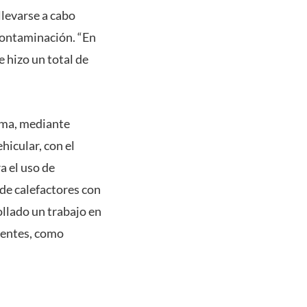
llevarse a cabo
contaminación. “En
 hizo un total de
ema, mediante
hicular, con el
a el uso de
 de calefactores con
llado un trabajo en
uentes, como