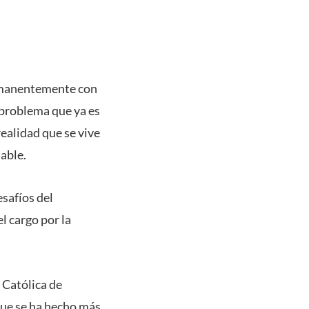
ermanentemente con
 problema que ya es
realidad que se vive
able.
esafíos del
 cargo por la
 Católica de
que se ha hecho más