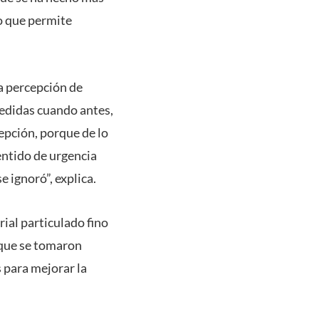
lo que permite
a percepción de
edidas cuando antes,
cepción, porque de lo
entido de urgencia
 ignoró”, explica.
ial particulado fino
e que se tomaron
para mejorar la