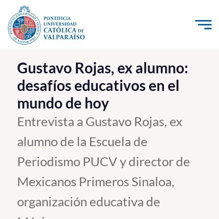
Click acá para ir directamente al contenido
La Universidad
Gustavo Rojas, ex alumno:
desafíos educativos en el
Investigación, Creación e Innovación
mundo de hoy
PUCV Internacional
Vinculación con el Medio
Entrevista a Gustavo Rojas, ex
alumno de la Escuela de
Admisión
Periodismo PUCV y director de
Pregrado
Mexicanos Primeros Sinaloa,
Postgrado
organización educativa de
Formación Continua