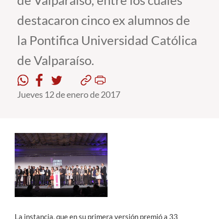
de Valparaíso, entre los cuales
destacaron cinco ex alumnos de
Estudiantes
la Pontifica Universidad Católica
Académicos
de Valparaíso.
Funcionarios
Alumni
Jueves 12 de enero de 2017
English
La instancia, que en su primera versión premió a 33