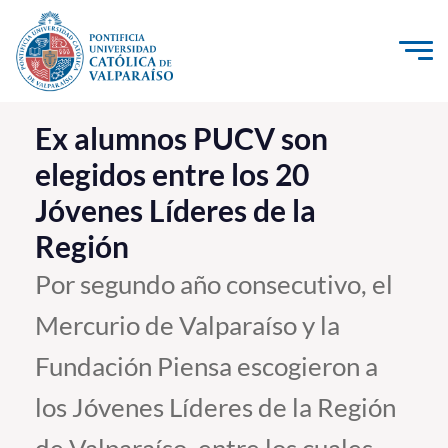
Click acá para ir directamente al contenido
La Universidad
Ex alumnos PUCV son
elegidos entre los 20
Investigación, Creación e Innovación
Jóvenes Líderes de la
PUCV Internacional
Región
Vinculación con el Medio
Por segundo año consecutivo, el
Admisión
Mercurio de Valparaíso y la
Pregrado
Fundación Piensa escogieron a
Postgrado
los Jóvenes Líderes de la Región
Formación Continua