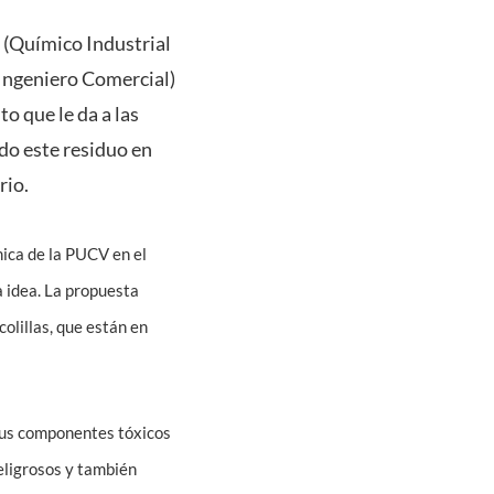
 (Químico Industrial
(Ingeniero Comercial)
 que le da a las
ndo este residuo en
rio.
mica de la PUCV en el
 idea. La propuesta
colillas, que están en
 sus componentes tóxicos
eligrosos y también