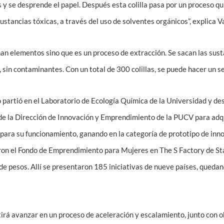
s y se desprende el papel. Después esta colilla pasa por un proceso qu
sustancias tóxicas, a través del uso de solventes orgánicos”, explica 
nan elementos sino que es un proceso de extracción. Se sacan las susta
 sin contaminantes. Con un total de 300 colillas, se puede hacer un s
 partió en el Laboratorio de Ecología Química de la Universidad y de
de la Dirección de Innovación y Emprendimiento de la PUCV para adqu
ara su funcionamiento, ganando en la categoría de prototipo de inno
on el Fondo de Emprendimiento para Mujeres en The S Factory de Sta
de pesos. Allí se presentaron 185 iniciativas de nueve países, queda
tirá avanzar en un proceso de aceleración y escalamiento, junto con 