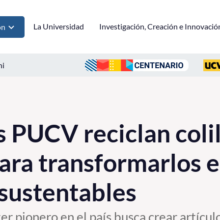
La Universidad
Investigación, Creación e Innovació
ón
ni
 PUCV reciclan colil
para transformarlos 
sustentables
ter pionero en el país busca crear artícu