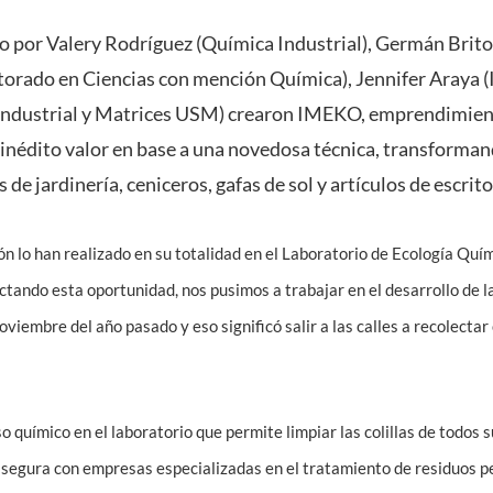
 por Valery Rodríguez (Química Industrial), Germán Brito
torado en Ciencias con mención Química), Jennifer Araya 
 Industrial y Matrices USM) crearon IMEKO, emprendimiento
n inédito valor en base a una novedosa técnica, transforma
de jardinería, ceniceros, gafas de sol y artículos de escrito
ión lo han realizado en su totalidad en el Laboratorio de Ecología Quí
ndo esta oportunidad, nos pusimos a trabajar en el desarrollo de la
iembre del año pasado y eso significó salir a las calles a recolectar 
 químico en el laboratorio que permite limpiar las colillas de todos
 segura con empresas especializadas en el tratamiento de residuos p