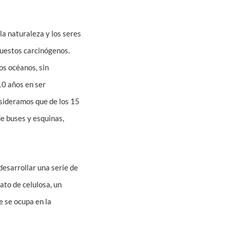
la naturaleza y los seres
puestos carcinógenos.
los océanos, sin
10 años en ser
nsideramos que de los 15
de buses y esquinas,
desarrollar una serie de
ato de celulosa, un
e se ocupa en la