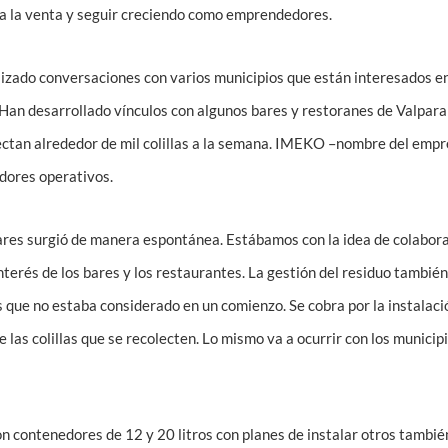
 a la venta y seguir creciendo como emprendedores.
izado conversaciones con varios municipios que están interesados en 
s. Han desarrollado vínculos con algunos bares y restoranes de Valparaí
ctan alrededor de mil colillas a la semana. IMEKO –nombre del emp
dores operativos.
bares surgió de manera espontánea. Estábamos con la idea de colabora
erés de los bares y los restaurantes. La gestión del residuo tambié
 que no estaba considerado en un comienzo. Se cobra por la instalaci
 de las colillas que se recolecten. Lo mismo va a ocurrir con los munici
on contenedores de 12 y 20 litros con planes de instalar otros tambié