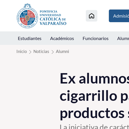
Click acá para ir directamente al contenido
Admisi
Estudiantes
Académicos
Funcionarios
Alum
Inicio
Noticias
Alumni
Ex alumnos
cigarrillo 
productos 
La iniciativa de carác