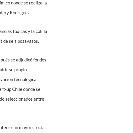
ímico donde se realiza la
Valery Rodríguez.
ncias tóxicas y la colilla
et de seis posavasos.
spués se adjudicó fondos
irir su propio
vación tecnológica.
rt-up Chile donde se
ndo seleccionados entre
obtener un mayor stock