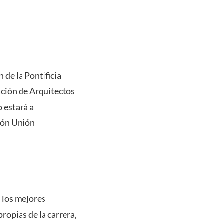
 de la Pontificia
ación de Arquitectos
 estará a
ción Unión
e los mejores
ropias de la carrera,