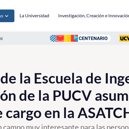
La Universidad
Investigación, Creación e Innovació
ón
ni
de la Escuela de Ing
ión de la PUCV asu
e cargo en la ASATC
n campo muy interesante para las person