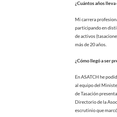
¿Cuántos años lleva 
Mi carrera profesiona
participando en dist
de activos (tasacione
más de 20 años.
¿Cómo llegó a ser pr
En ASATCH he podido 
al equipo del Minist
de Tasación presenta
Directorio de la Asoc
escrutinio que marcó