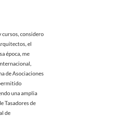
y cursos, considero
rquitectos, el
esa época, me
internacional,
a de Asociaciones
 permitido
iendo una amplia
de Tasadores de
al de