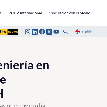
n
PUCV Internacional
Vinculación con el Medio
English
eniería en
me
H
as que hoy en día