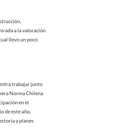
strucción,
irada a la valoración
cual llevo un poco
entra trabajar junto
rimera Norma Chilena
cipación en el
io de este año,
ectoria y planes