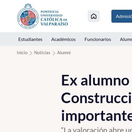
Click acá para ir directamente al contenido
Admisi
Estudiantes
Académicos
Funcionarios
Alum
Inicio
Noticias
Alumni
Ex alumno 
Construcc
important
“La valoración abre u