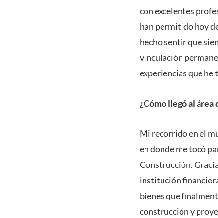
con excelentes profe
han permitido hoy de
hecho sentir que si
vinculación permanent
experiencias que he t
¿Cómo llegó al área 
Mi recorrido en el m
en donde me tocó par
Construcción. Gracias
institución financier
bienes que finalment
construcción y proye