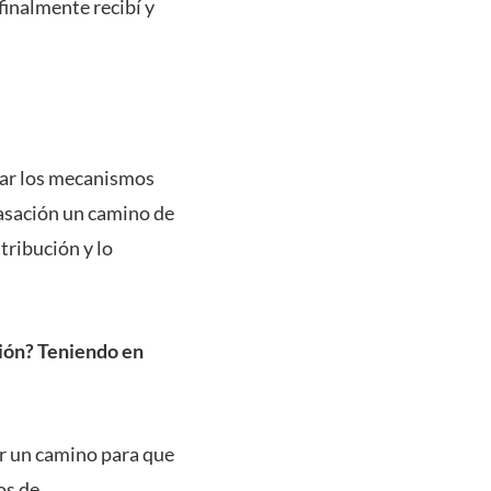
finalmente recibí y
car los mecanismos
Tasación un camino de
ntribución y lo
ción? Teniendo en
ir un camino para que
os de