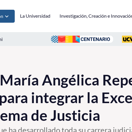
La Universidad
Investigación, Creación e Innovació
ón
ni
María Angélica Repe
ara integrar la Exc
ema de Justicia
ha desarrollado toda su carrera judicia