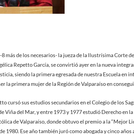
-8 más de los necesarios- la jueza de la Ilustrísima Corte 
élica Repetto García, se convirtió ayer en la nueva integra
ticia, siendo la primera egresada de nuestra Escuela en i
ser la primera mujer de la Región de Valparaíso en consegui
to cursó sus estudios secundarios en el Colegio de los S
e Viña del Mar, y entre 1973 y 1977 estudió Derecho en l
tólica de Valparaíso, donde obtuvo el premio a la “Mejor Li
io de 1980. Ese año también juró como abogada y cinco años 