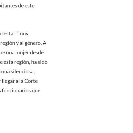
itantes de este
jo estar "muy
región y al género. A
 que una mujer desde
e esta región, ha sido
orma silenciosa,
llegar a la Corte
s funcionarios que