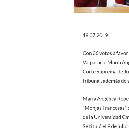
18.07.2019
Con 36 votos a favor 
Valparaíso María Ang
Corte Suprema de Jus
tribunal, además de 
María Angélica Repet
“Monjas Francesas” d
de la Universidad Ca
Se tituló el 9 de jul