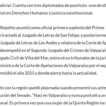
dicial. Cuenta con tres diplomados de postítulo -uno de el
alizó en Derechos Humanos y justicia constitucional.
za Repetto asumió como oficial primero suplente del Primer 
e trasladó al Juzgado de Letras de San Felipe, y posterior
l Juzgado de Letras de Los Andes y relatora de la Corte de 
e desempeñó en el Segundo Juzgado del Crimen de Valparaí
zgado Civil de Viña del Mar, entre otros tribunales de la jur
nistra de la Corte de Apelaciones de Valparaíso por el ex
residió el año 2015 y donde ejerce hasta la actualidad.
ión con la región quedó plasmada cuando presentó sus ante
ción del Senado. “Nací en Valparaíso y nunca postulé a un 
ional. Es primera vez que una mujer de la Quinta Región h