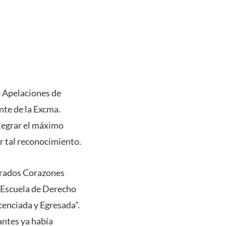
de Apelaciones de
nte de la Excma.
ntegrar el máximo
r tal reconocimiento.
agrados Corazones
a Escuela de Derecho
cenciada y Egresada”.
antes ya había