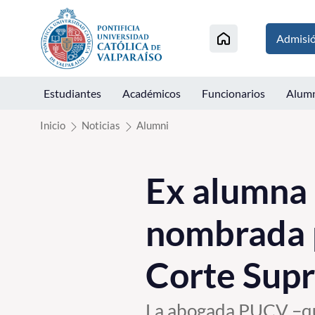
Click acá para ir directamente al contenido
Admisi
Estudiantes
Académicos
Funcionarios
Alum
Inicio
Noticias
Alumni
Ex alumna 
nombrada p
Corte Supr
La abogada PUCV –que 