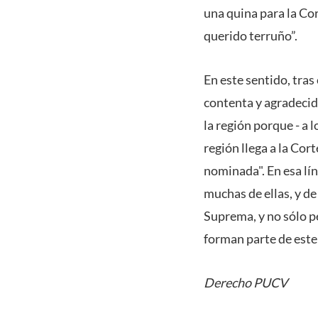
una quina para la Co
querido terruño”.
En este sentido, tras
contenta y agradecida
la región porque - a 
región llega a la Cor
nominada". En esa lí
muchas de ellas, y de
Suprema, y no sólo p
forman parte de este
Derecho PUCV