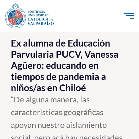
Click acá para ir directamente al contenido
La Universidad
Ex alumna de Educación
Parvularia PUCV, Vanessa
Investigación, Creación e Innovación
Agüero: educando en
PUCV Internacional
tiempos de pandemia a
Vinculación con el Medio
niños/as en Chiloé
Admisión
“De alguna manera, las
características geográficas
Pregrado
apoyan nuestro aislamiento
Postgrado
Formación Continua
social, pero acá hay necesidades