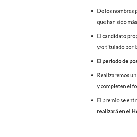
De los nombres p
que han sido más 
El candidato pro
y/o titulado por
El período de po
Realizaremos un 
y completen el f
El premio se entr
realizará en el 