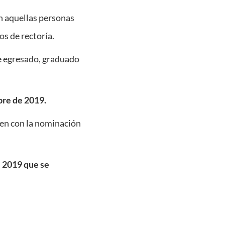
n aquellas personas
os de rectoría.
de egresado, graduado
bre de 2019.
ren con la nominación
i 2019 que se