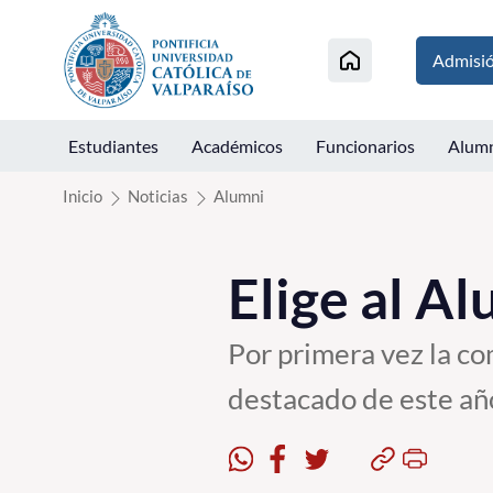
Click acá para ir directamente al contenido
Admisi
Estudiantes
Académicos
Funcionarios
Alum
Inicio
Noticias
Alumni
Elige al A
Por primera vez la co
destacado de este añ