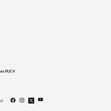
nes PUCV
cl