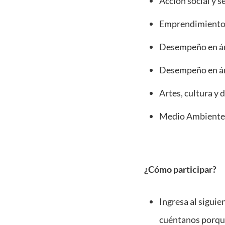
Acción social y s
Emprendimiento 
Desempeño en á
Desempeño en á
Artes, cultura y 
Medio Ambiente 
¿Cómo participar?
Ingresa al siguie
cuéntanos porque