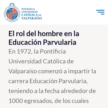
Click acá para ir directamente al contenido
La Universidad
El rol del hombre en la
Educación Parvularia
Investigación, Creación e Innovación
PUCV Internacional
En 1972, la Pontificia
Vinculación con el Medio
Universidad Católica de
Valparaíso comenzó a impartir la
Admisión
carrera Educación Parvularia,
Pregrado
teniendo a la fecha alrededor de
Postgrado
1000 egresados, de los cuales
Formación Continua