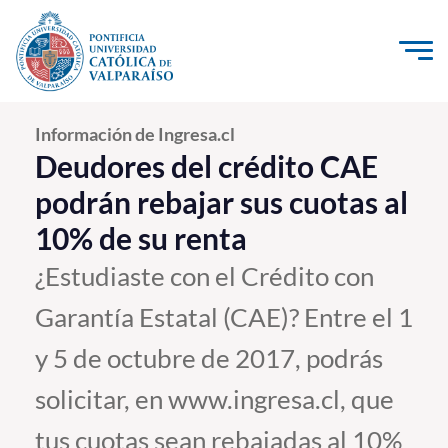
Click acá para ir directamente al contenido
La Universidad
Información de Ingresa.cl
Deudores del crédito CAE
Investigación, Creación e Innovación
podrán rebajar sus cuotas al
PUCV Internacional
10% de su renta
Vinculación con el Medio
¿Estudiaste con el Crédito con
Admisión
Garantía Estatal (CAE)? Entre el 1
y 5 de octubre de 2017, podrás
Pregrado
solicitar, en www.ingresa.cl, que
Postgrado
tus cuotas sean rebajadas al 10%
Formación Continua