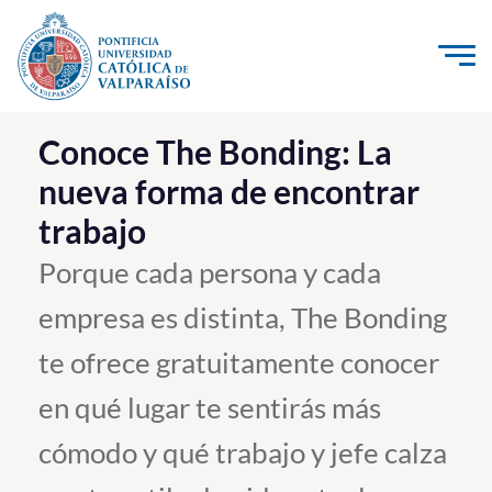
Click acá para ir directamente al contenido
La Universidad
Conoce The Bonding: La
nueva forma de encontrar
Investigación, Creación e Innovación
trabajo
PUCV Internacional
Vinculación con el Medio
Porque cada persona y cada
empresa es distinta, The Bonding
Admisión
te ofrece gratuitamente conocer
Pregrado
en qué lugar te sentirás más
Postgrado
cómodo y qué trabajo y jefe calza
Formación Continua