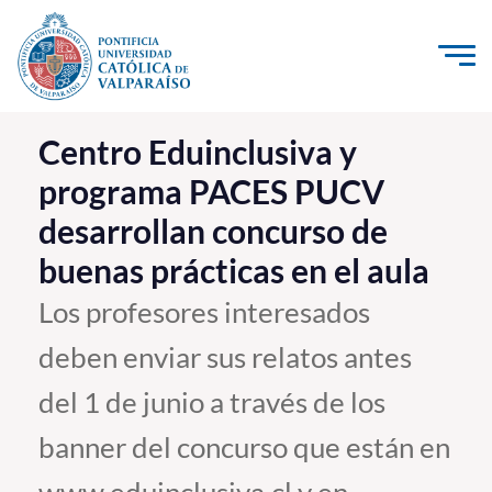
Click acá para ir directamente al contenido
La Universidad
Centro Eduinclusiva y
programa PACES PUCV
Investigación, Creación e Innovación
desarrollan concurso de
PUCV Internacional
buenas prácticas en el aula
Vinculación con el Medio
Los profesores interesados
Admisión
deben enviar sus relatos antes
Pregrado
del 1 de junio a través de los
Postgrado
banner del concurso que están en
Formación Continua