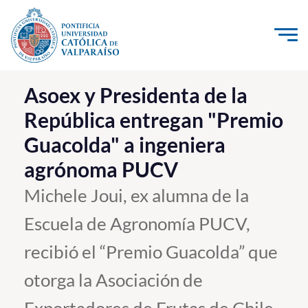
Click acá para ir directamente al contenido
La Universidad
Asoex y Presidenta de la
República entregan "Premio
Investigación, Creación e Innovación
Guacolda" a ingeniera
PUCV Internacional
agrónoma PUCV
Vinculación con el Medio
Michele Joui, ex alumna de la
Admisión
Escuela de Agronomía PUCV,
Pregrado
recibió el “Premio Guacolda” que
Postgrado
otorga la Asociación de
Formación Continua