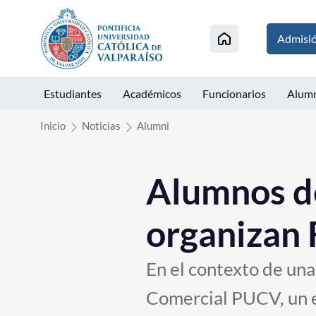
Click acá para ir directamente al contenido
Admisi
Estudiantes
Académicos
Funcionarios
Alum
Inicio
Noticias
Alumni
Alumnos de
organizan 
En el contexto de una
Comercial PUCV, un e