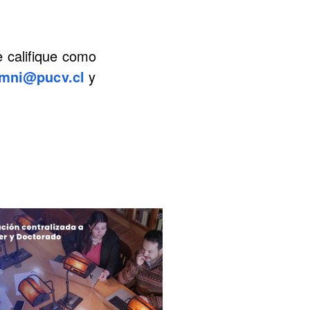
 califique como
umni@pucv.cl
y