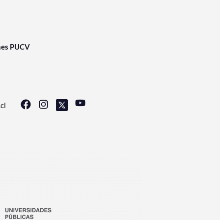
nes PUCV
cl