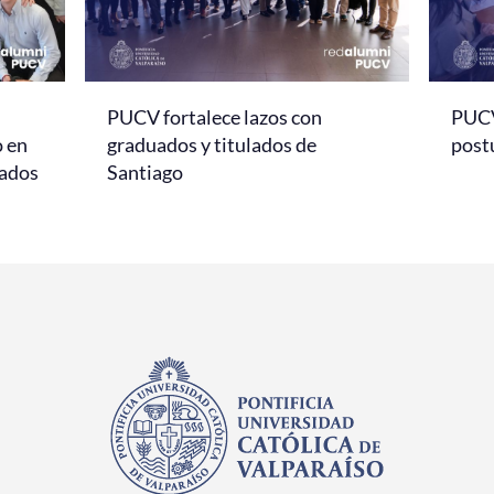
PUCV fortalece lazos con
PUCV
o en
graduados y titulados de
post
sados
Santiago