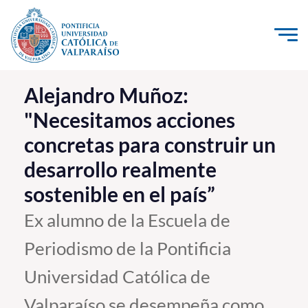
Click acá para ir directamente al contenido
La Universidad
Alejandro Muñoz:
"Necesitamos acciones
Investigación, Creación e Innovación
concretas para construir un
PUCV Internacional
desarrollo realmente
Vinculación con el Medio
sostenible en el país”
Admisión
Ex alumno de la Escuela de
Periodismo de la Pontificia
Pregrado
Universidad Católica de
Postgrado
Formación Continua
Valparaíso se desempeña como