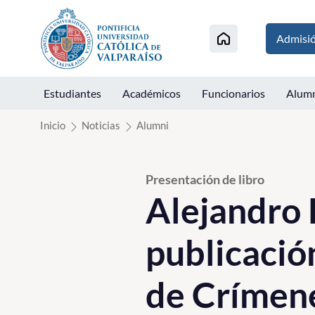
Click acá para ir directamente al contenido
Admisi
Estudiantes
Académicos
Funcionarios
Alum
Inicio
Noticias
Alumni
Presentación de libro
Alejandro 
publicación
de Crímene