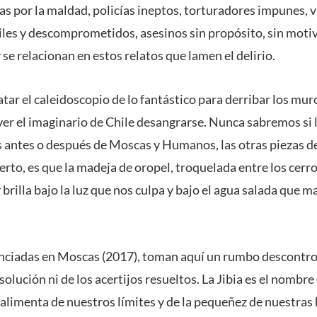
s por la maldad, policías ineptos, torturadores impunes, v
útiles y descomprometidos, asesinos sin propósito, sin moti
 se relacionan en estos relatos que lamen el delirio.
tar el caleidoscopio de lo fantástico para derribar los mur
 ver el imaginario de Chile desangrarse. Nunca sabremos si 
s antes o después de Moscas y Humanos, las otras piezas de
ierto, es que la madeja de oropel, troquelada entre los cerro
brilla bajo la luz que nos culpa y bajo el agua salada que 
unciadas en Moscas (2017), toman aquí un rumbo descontro
esolución ni de los acertijos resueltos. La Jibia es el nombre
alimenta de nuestros límites y de la pequeñez de nuestras his