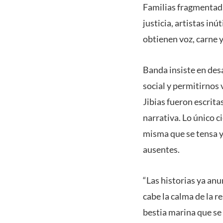
Familias fragmentada
justicia, artistas in
obtienen voz, carne y
Banda insiste en desa
social y permitirnos
Jibias fueron escrita
narrativa. Lo único c
misma que se tensa y 
ausentes.
“Las historias ya an
cabe la calma de la r
bestia marina que se 