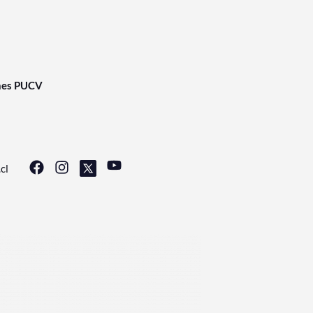
nes PUCV
cl