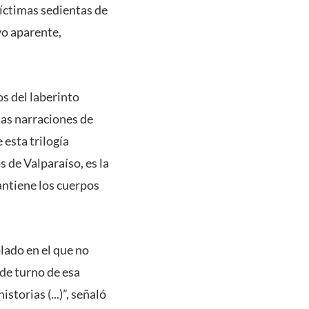
íctimas sedientas de
vo aparente,
os del laberinto
las narraciones de
 esta trilogía
s de Valparaíso, es la
mantiene los cuerpos
lado en el que no
 de turno de esa
torias (...)”, señaló