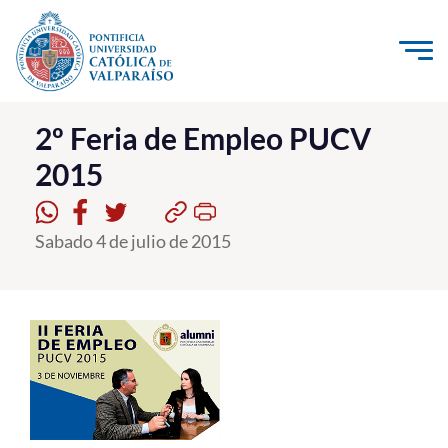
Click acá para ir directamente al contenido
La Universidad
2º Feria de Empleo PUCV
2015
Investigación, Creación e Innovación
PUCV Internacional
Sabado 4 de julio de 2015
Vinculación con el Medio
Admisión
Pregrado
Postgrado
Formación Continua