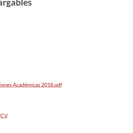
argables
iones Académicas 2018.pdf
UCV