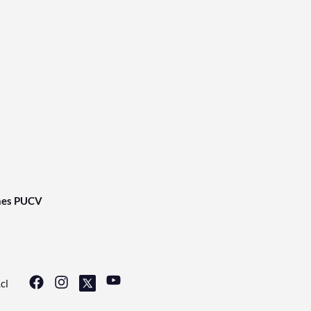
nes PUCV
cl