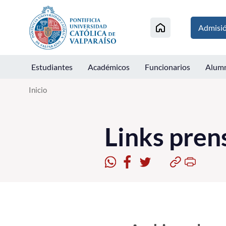
Click acá para ir directamente al contenido
Admisi
Estudiantes
Académicos
Funcionarios
Alum
Inicio
Links pren