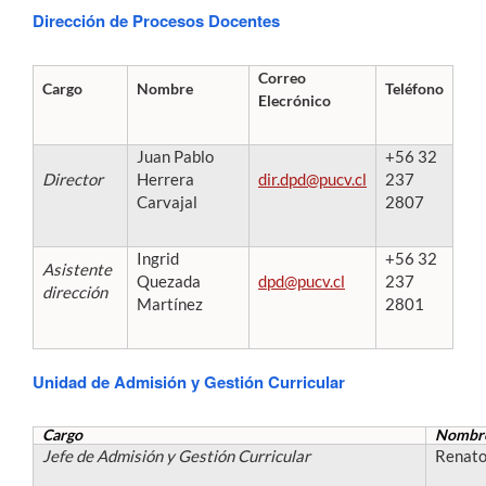
Dirección de Procesos Docentes
Estudiantes
Correo
Cargo
Nombre
Teléfono
Académicos
Elecrónico
Funcionarios
Juan Pablo
+56 32
Director
Herrera
dir.dpd@pucv.cl
237
Alumni
Carvajal
2807
Ingrid
+56 32
Asistente
English
Quezada
dpd@pucv.cl
237
dirección
Martínez
2801
Unidad de Admisión y Gestión Curricular
Cargo
Nombr
Jefe de Admisión y Gestión Curricular
Renato