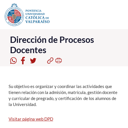
Click acá para ir directamente al contenido
La Universidad
Dirección de Procesos
Docentes
Investigación, Creación e Innovación
PUCV Internacional
Vinculación con el Medio
Su objetivo es organizar y coordinar las actividades que
Admisión
tienen relación con la admisión, matrícula, gestión docente
y curricular de pregrado, y certificación de los alumnos de
Pregrado
la Universidad.
Postgrado
Visitar página web DPD
Formación Continua