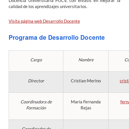
Docencia Universitaria PUCV, con énfasis en mejorar la
calidad de los aprendizajes universitarios.
Estudiantes
Visita página web Desarrollo Docente
Académicos
Programa de Desarrollo Docente
Funcionarios
Alumni
Cargo
Nombre
Co
English
Director
Cristian Merino
cris
Coordinadora de
María Fernanda
fern
Formación
Rejas
Coordinador de