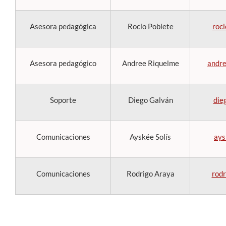
Asesora pedagógica
Rocío Poblete
roc
Asesora pedagógico
Andree Riquelme
andre
Soporte
Diego Galván
die
Comunicaciones
Ayskée Solís
ays
Comunicaciones
Rodrigo Araya
rodr