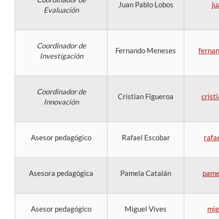
Juan Pablo Lobos
ju
Evaluación
Coordinador de
Fernando Meneses
ferna
Investigación
Coordinador de
Cristian Figueroa
crist
Innovación
Asesor pedagógico
Rafael Escobar
rafa
Asesora pedagógica
Pamela Catalán
pame
Asesor pedagógico
Miguel Vives
mig