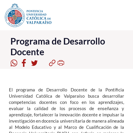
Click acá para ir directamente al contenido
La Universidad
Programa de Desarrollo
Docente
Investigación, Creación e Innovación
PUCV Internacional
Vinculación con el Medio
El programa de Desarrollo Docente de la Pontificia
Admisión
Universidad Católica de Valparaíso busca desarrollar
competencias docentes con foco en los aprendizajes,
Pregrado
evaluar la calidad de los procesos de enseñanza y
aprendizaje, fortalecer la innovación docente e impulsar la
Postgrado
investigación en docencia universitaria de manera alineada
al Modelo Educativo y al Marco de Cualificación de la
Formación Continua