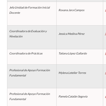
Jefa Unidad de Formación Inicial
Roxana Jara Campos
Estudiantes
Docente
Académicos
Funcionarios
Coordinadora de Evaluación y
Jessica Medina Pérez
Nivelación
Alumni
Coordinadora de Prácticas
Tatiana López Gallardo
English
Profesional de Apoyo Formación
Mylena Letelier Torres
Fundamental
Profesional de Apoyo Formación
Pamela Catalán Segovia
Fundamental