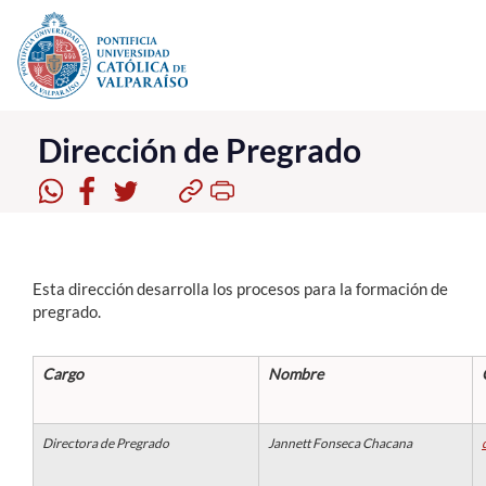
Click acá para ir directamente al contenido
La Universidad
Dirección de Pregrado
Investigación, Creación e Innovación
PUCV Internacional
Vinculación con el Medio
Esta dirección desarrolla los procesos para la formación de
pregrado.
Admisión
Cargo
Nombre
Pregrado
Postgrado
Directora de Pregrado
Jannett Fonseca Chacana
Formación Continua