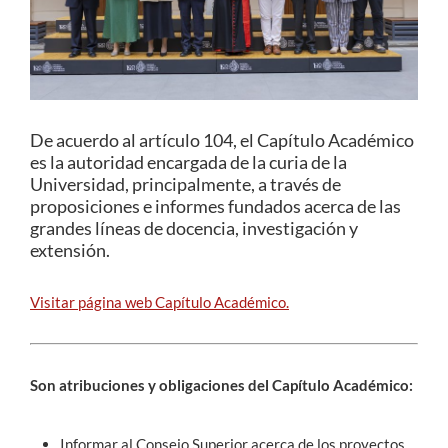
Estudiantes
Académicos
Funcionarios
De acuerdo al artículo 104, el Capítulo Académico
es la autoridad encargada de la curia de la
Alumni
Universidad, principalmente, a través de
proposiciones e informes fundados acerca de las
grandes líneas de docencia, investigación y
extensión.
English
Visitar página web Capítulo Académico.
Son atribuciones y obligaciones del Capítulo Académico:
Informar al Consejo Superior acerca de los proyectos