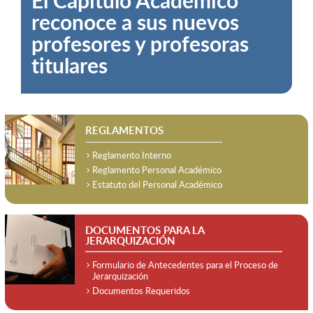
reconoce a sus nuevos
profesores y profesoras
titulares
REGLAMENTOS
Reglamento Interno
Reglamento Personal Académico
Estatuto del Personal Académico
DOCUMENTOS PARA LA
JERARQUIZACIÓN
Formulario de Antecedentes para el Proceso de
Jerarquización
Documentos Requeridos