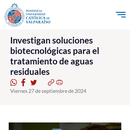
Click acá para ir directamente al contenido
La Universidad
Investigan soluciones
biotecnológicas para el
Investigación, Creación e Innovación
tratamiento de aguas
PUCV Internacional
residuales
Vinculación con el Medio
Admisión
Viernes 27 de septiembre de 2024
Pregrado
Postgrado
Formación Continua