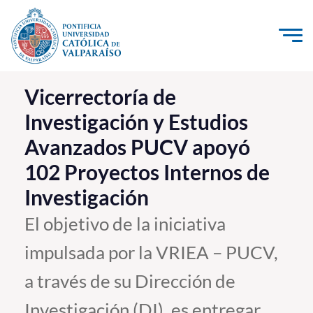
Click acá para ir directamente al contenido
La Universidad
Vicerrectoría de
Investigación y Estudios
Investigación, Creación e Innovación
Avanzados PUCV apoyó
PUCV Internacional
102 Proyectos Internos de
Vinculación con el Medio
Investigación
Admisión
El objetivo de la iniciativa
impulsada por la VRIEA – PUCV,
Pregrado
a través de su Dirección de
Postgrado
Formación Continua
Investigación (DI), es entregar