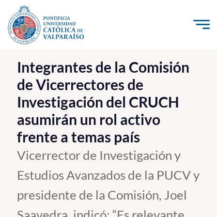
Click acá para ir directamente al contenido
La Universidad
Integrantes de la Comisión
de Vicerrectores de
Investigación, Creación e Innovación
Investigación del CRUCH
PUCV Internacional
asumirán un rol activo
Vinculación con el Medio
frente a temas país
Admisión
Vicerrector de Investigación y
Estudios Avanzados de la PUCV y
Pregrado
presidente de la Comisión, Joel
Postgrado
Formación Continua
Saavedra, indicó: “Es relevante