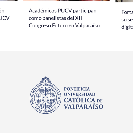
ón
Académicos PUCV participan
Fort
PUCV
como panelistas del XII
su se
Congreso Futuro en Valparaíso
digi