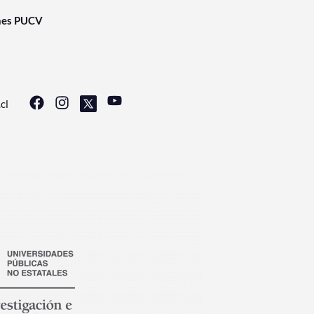
nes PUCV
cl