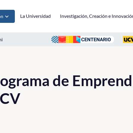
La Universidad
Investigación, Creación e Innovació
ón
ni
rograma de Emprend
UCV