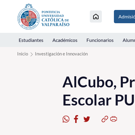
Click acá para ir directamente al contenido
Admisi
Estudiantes
Académicos
Funcionarios
Alum
Inicio
Investigación e Innovación
AlCubo, P
Escolar P