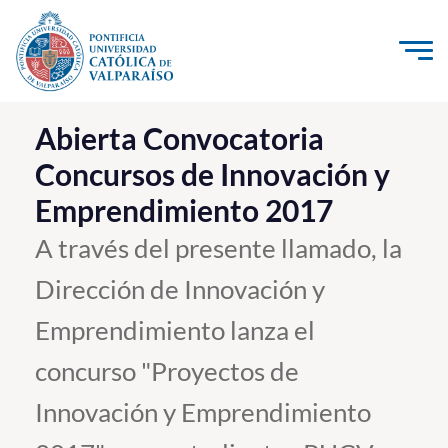
Click acá para ir directamente al contenido
La Universidad
Abierta Convocatoria
Concursos de Innovación y
Investigación, Creación e Innovación
Emprendimiento 2017
PUCV Internacional
Vinculación con el Medio
A través del presente llamado, la
Dirección de Innovación y
Admisión
Emprendimiento lanza el
Pregrado
concurso "Proyectos de
Postgrado
Innovación y Emprendimiento
Formación Continua