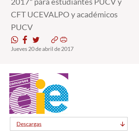
2017" para estudiantes PUCV y
CFT UCEVALPO y académicos
Estudiantes
PUCV
Académicos
Funcionarios
Jueves 20 de abril de 2017
Alumni
English
Descargas