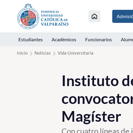
Click acá para ir directamente al contenido
Admisi
Estudiantes
Académicos
Funcionarios
Alum
Inicio
Noticias
Vida Universitaria
Instituto 
convocator
Magíster
Con cuatro líneas de 