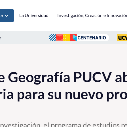
La Universidad
Investigación, Creación e Innovació
ón
ni
de Geografía PUCV a
ia para su nuevo pr
investigación, el programa de estudios r