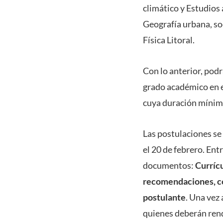
climático y Estudios
Geografía urbana, soc
Física Litoral.
Con lo anterior, pod
grado académico en el
cuya duración mínim
Las postulaciones se 
el 20 de febrero. Ent
documentos:
Currícu
recomendaciones, con
postulante
. Una vez
quienes deberán rend