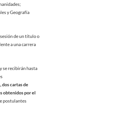
umanidades;
ales y Geografía
sesión de un título o
lente a una carrera
y se recibirán hasta
es
, dos cartas de
s obtenidos por el
de postulantes