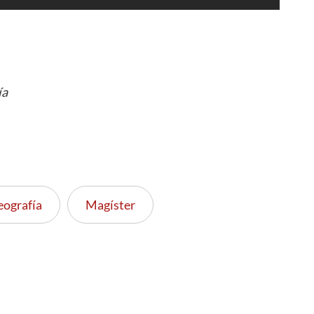
ía
eografía
Magíster