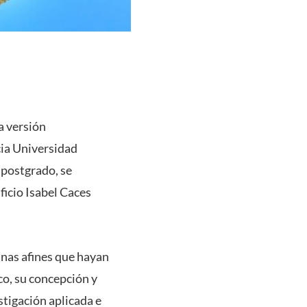
ra versión
cia Universidad
 postgrado, se
ficio Isabel Caces
linas afines que hayan
o, su concepción y
stigación aplicada e