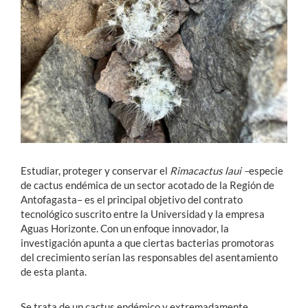
Estudiantes
Académicos
Funcionarios
Alumni
Estudiar, proteger y conservar el
Rimacactus laui –
especie
English
de cactus endémica de un sector acotado de la Región de
Antofagasta– es el principal objetivo del contrato
tecnológico suscrito entre la Universidad y la empresa
Aguas Horizonte. Con un enfoque innovador, la
investigación apunta a que ciertas bacterias promotoras
del crecimiento serían las responsables del asentamiento
de esta planta.
Se trata de un cactus endémico y extremadamente