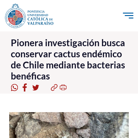
Click acá para ir directamente al contenido
La Universidad
Pionera investigación busca
conservar cactus endémico
Investigación, Creación e Innovación
de Chile mediante bacterias
PUCV Internacional
benéficas
Vinculación con el Medio
Admisión
Pregrado
Postgrado
Formación Continua