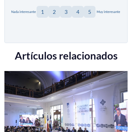
1
2
3
4
5
Nada interesante
Muy interesante
Artículos relacionados