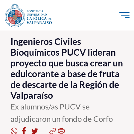
Click acá para ir directamente al contenido
La Universidad
Ingenieros Civiles
Bioquímicos PUCV lideran
Investigación, Creación e Innovación
proyecto que busca crear un
PUCV Internacional
edulcorante a base de fruta
Vinculación con el Medio
de descarte de la Región de
Admisión
Valparaíso
Ex alumnos/as PUCV se
Pregrado
adjudicaron un fondo de Corfo
Postgrado
Formación Continua