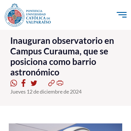
Click acá para ir directamente al contenido
La Universidad
Inauguran observatorio en
Campus Curauma, que se
Investigación, Creación e Innovación
posiciona como barrio
PUCV Internacional
astronómico
Vinculación con el Medio
Admisión
Jueves 12 de diciembre de 2024
Pregrado
Postgrado
Formación Continua