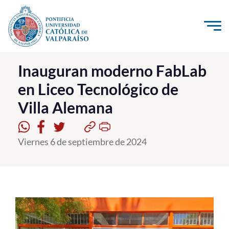
Click acá para ir directamente al contenido
La Universidad
Inauguran moderno FabLab
en Liceo Tecnológico de
Investigación, Creación e Innovación
Villa Alemana
PUCV Internacional
Vinculación con el Medio
Viernes 6 de septiembre de 2024
Admisión
Pregrado
Postgrado
Formación Continua