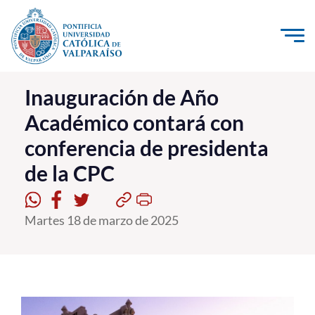
Click acá para ir directamente al contenido
La Universidad
Inauguración de Año
Académico contará con
Investigación, Creación e Innovación
conferencia de presidenta
PUCV Internacional
de la CPC
Vinculación con el Medio
Admisión
Martes 18 de marzo de 2025
Pregrado
Postgrado
Formación Continua