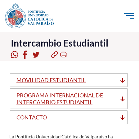
Click acá para ir directamente al contenido
La Universidad
Intercambio Estudiantil
Investigación, Creación e Innovación
PUCV Internacional
Vinculación con el Medio
MOVILIDAD ESTUDIANTIL
PROGRAMA INTERNACIONAL DE
Admisión
INTERCAMBIO ESTUDIANTIL
Pregrado
CONTACTO
Postgrado
Formación Continua
La Pontificia Universidad Católica de Valparaíso ha