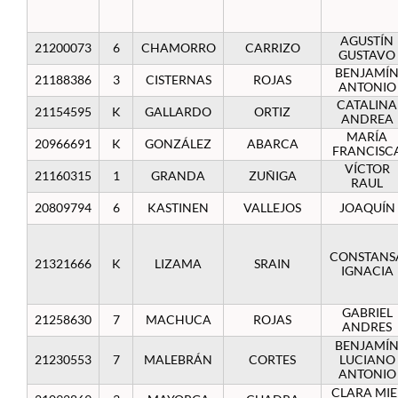
AGUSTÍN
21200073
6
CHAMORRO
CARRIZO
GUSTAVO
BENJAMÍ
21188386
3
CISTERNAS
ROJAS
ANTONIO
CATALINA
21154595
K
GALLARDO
ORTIZ
ANDREA
MARÍA
20966691
K
GONZÁLEZ
ABARCA
FRANCISC
VÍCTOR
21160315
1
GRANDA
ZUÑIGA
RAUL
20809794
6
KASTINEN
VALLEJOS
JOAQUÍN
CONSTANS
21321666
K
LIZAMA
SRAIN
IGNACIA
GABRIEL
21258630
7
MACHUCA
ROJAS
ANDRES
BENJAMÍ
21230553
7
MALEBRÁN
CORTES
LUCIANO
ANTONIO
CLARA MIE