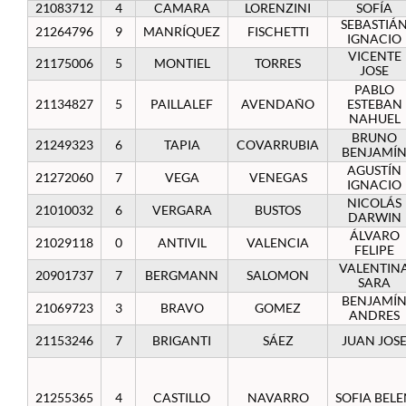
21083712
4
CAMARA
LORENZINI
SOFÍA
SEBASTIÁ
21264796
9
MANRÍQUEZ
FISCHETTI
IGNACIO
Estudiantes
VICENTE
21175006
5
MONTIEL
TORRES
JOSE
Académicos
PABLO
21134827
5
PAILLALEF
AVENDAÑO
ESTEBAN
Funcionarios
NAHUEL
BRUNO
21249323
6
TAPIA
COVARRUBIA
Alumni
BENJAMÍ
AGUSTÍN
21272060
7
VEGA
VENEGAS
IGNACIO
NICOLÁS
21010032
6
VERGARA
BUSTOS
DARWIN
English
ÁLVARO
21029118
0
ANTIVIL
VALENCIA
FELIPE
VALENTIN
20901737
7
BERGMANN
SALOMON
SARA
BENJAMÍ
21069723
3
BRAVO
GOMEZ
ANDRES
21153246
7
BRIGANTI
SÁEZ
JUAN JOS
21255365
4
CASTILLO
NAVARRO
SOFIA BEL