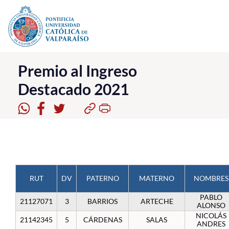
Click acá para ir directamente al contenido
La Universidad
Premio al Ingreso
Destacado 2021
Investigación, Creación e Innovación
PUCV Internacional
Vinculación con el Medio
Admisión
RUT
DV
PATERNO
MATERNO
NOMBRES
Pregrado
PABLO
21127071
3
BARRIOS
ARTECHE
Postgrado
ALONSO
NICOLÁS
21142345
5
CÁRDENAS
SALAS
Formación Continua
ANDRES