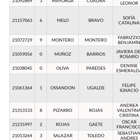
21092869
3
MAYORGA
CUADRA
LEONOR
SOFÍA
21157063
6
MELO
BRAVO
CATALINA
FABRIZZI
21072729
9
MONTERO
MONTERO
BENJAMÍ
JAVIERA DE
21059056
0
MUÑOZ
BARRIOS
ROSARIO
DENISSE
21038045
0
OLIVA
PAREDES
ESMERALD
FELIPE
21061364
1
OSSANDON
UGALDE
IGNACIO
ANDREA
21313133
8
PIZARRO
ROJAS
VALENTIN
CRISTINA
OSCAR
21215997
2
ROJAS
GAETE
FRANCISC
SEBASTIA
21013264
3
SALAZAR
TOLEDO
ANDRES