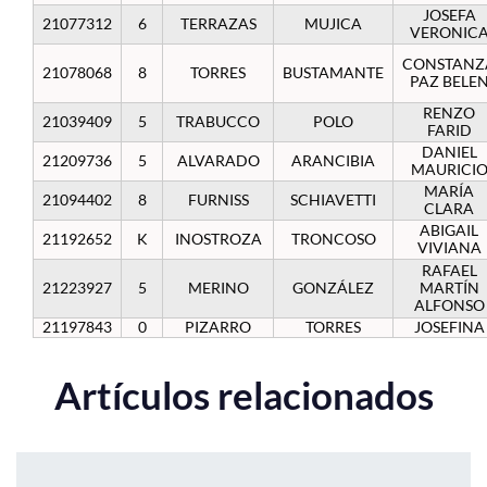
JOSEFA
21077312
6
TERRAZAS
MUJICA
VERONIC
CONSTANZ
21078068
8
TORRES
BUSTAMANTE
PAZ BELE
RENZO
21039409
5
TRABUCCO
POLO
FARID
DANIEL
21209736
5
ALVARADO
ARANCIBIA
MAURICI
MARÍA
21094402
8
FURNISS
SCHIAVETTI
CLARA
ABIGAIL
21192652
K
INOSTROZA
TRONCOSO
VIVIANA
RAFAEL
21223927
5
MERINO
GONZÁLEZ
MARTÍN
ALFONSO
21197843
0
PIZARRO
TORRES
JOSEFINA
Artículos relacionados