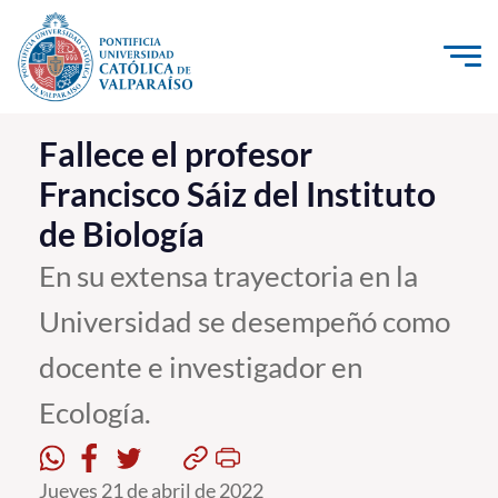
Click acá para ir directamente al contenido
La Universidad
Fallece el profesor
Francisco Sáiz del Instituto
Investigación, Creación e Innovación
de Biología
PUCV Internacional
Vinculación con el Medio
En su extensa trayectoria en la
Universidad se desempeñó como
Admisión
docente e investigador en
Pregrado
Ecología.
Postgrado
Formación Continua
Jueves 21 de abril de 2022