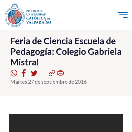
Click acá para ir directamente al contenido
La Universidad
Feria de Ciencia Escuela de
Pedagogía: Colegio Gabriela
Investigación, Creación e Innovación
Mistral
PUCV Internacional
Vinculación con el Medio
Martes 27 de septiembre de 2016
Admisión
Pregrado
Postgrado
Formación Continua