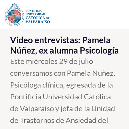
Click acá para ir directamente al contenido
La Universidad
Video entrevistas: Pamela
Núñez, ex alumna Psicología
Investigación, Creación e Innovación
PUCV Internacional
Este miércoles 29 de julio
Vinculación con el Medio
conversamos con Pamela Nuñez,
Psicóloga clínica, egresada de la
Admisión
Pontificia Universidad Católica
Pregrado
de Valparaíso y jefa de la Unidad
Postgrado
de Trastornos de Ansiedad del
Formación Continua