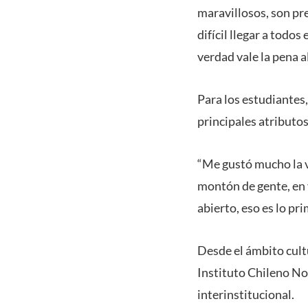
maravillosos, son pre
difícil llegar a todo
verdad vale la pena a
Para los estudiantes,
principales atributo
“Me gustó mucho la v
montón de gente, en 
abierto, eso es lo pri
Desde el ámbito cultu
Instituto Chileno No
interinstitucional.