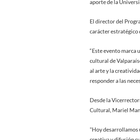
aporte de la Universid
El director del Progr
carácter estratégico
“Este evento marca u
cultural de Valparaí
al arte y la creativi
responder a las neces
Desde la Vicerrectorí
Cultural, Mariel Manci
"Hoy desarrollamos u
creativa y difusión 