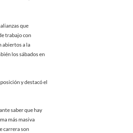
 alianzas que
de trabajo con
 abiertos a la
mbién los sábados en
xposición y destacó el
tante saber que hay
orma más masiva
e carrera son