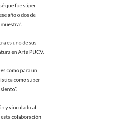
 sé que fue súper
 ese año o dos de
a muestra”.
tra es uno de sus
iatura en Arte PUCV.
e es como para un
tística como súper
 siento”.
án y vinculado al
 esta colaboración