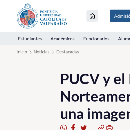
Click acá para ir directamente al contenido
Admisi
Estudiantes
Académicos
Funcionarios
Alum
Inicio
Noticias
Destacadas
PUCV y el 
Norteameri
una image