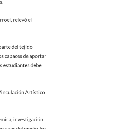
s.
roel, relevó el
arte del tejido
os capaces de aportar
ros estudiantes debe
Vinculación Artístico
émica, investigación
uciones del medio. En