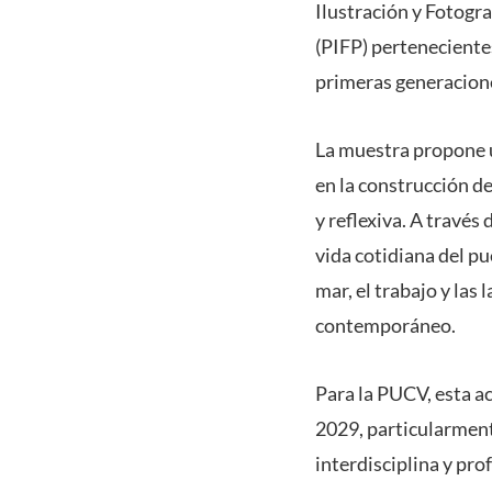
Ilustración y Fotogr
(PIFP) pertenecientes
primeras generacione
La muestra propone un
en la construcción de
y reflexiva. A través 
vida cotidiana del pue
mar, el trabajo y las 
contemporáneo.
Para la PUCV, esta a
2029, particularment
interdisciplina y pro