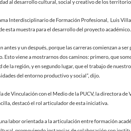
ad al desarrollo cultural, social y creativo de los territorio
ama Interdisciplinario de Formación Profesional, Luis Villar
 de esta muestra para el desarrollo del proyecto académico.
n antes y un después, porque las carreras comienzan a ser p
so. Esto viene a mostrarnos dos caminos: primero, que som
dad de la región, y en segundo lugar, que el trabajo de nuest
idades del entorno productivo y social”, dijo.
a de Vinculación con el Medio de la PUCV, la directora de 
lla, destacó el rol articulador de esta iniciativa.
na labor orientada a la articulación entre formación acad
cultural, promoviendo instancias de colaboración con instit