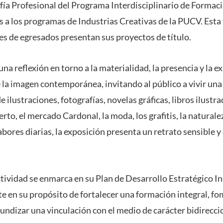
afía Profesional del Programa Interdisciplinario de Formac
 a los programas de Industrias Creativas de la PUCV. Esta 
s de egresados presentan sus proyectos de título.
a reflexión en torno a la materialidad, la presencia y la e
 la imagen contemporánea, invitando al público a vivir una
de ilustraciones, fotografías, novelas gráficas, libros ilustra
rto, el mercado Cardonal, la moda, los grafitis, la naturaleza
labores diarias, la exposición presenta un retrato sensible y
ctividad se enmarca en su Plan de Desarrollo Estratégico I
e en su propósito de fortalecer una formación integral, fo
fundizar una vinculación con el medio de carácter bidireccio