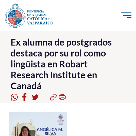
Click acá para ir directamente al contenido
La Universidad
Ex alumna de postgrados
destaca por su rol como
Investigación, Creación e Innovación
lingüista en Robart
PUCV Internacional
Research Institute en
Vinculación con el Medio
Canadá
Admisión
Pregrado
Postgrado
Formación Continua