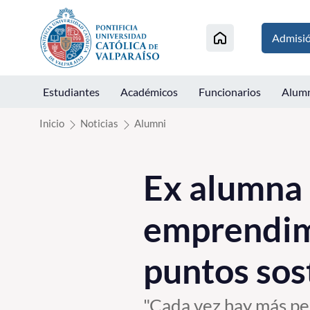
Click acá para ir directamente al contenido
Admisi
Estudiantes
Académicos
Funcionarios
Alum
Inicio
Noticias
Alumni
Ex alumna
emprendimi
puntos sos
"Cada vez hay más pe