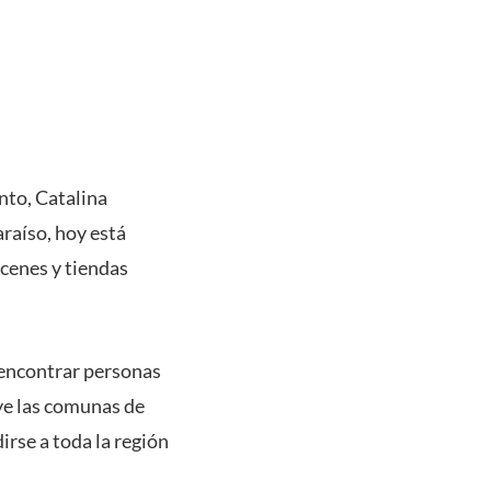
nto, Catalina
raíso, hoy está
acenes y tiendas
 encontrar personas
ye las comunas de
irse a toda la región