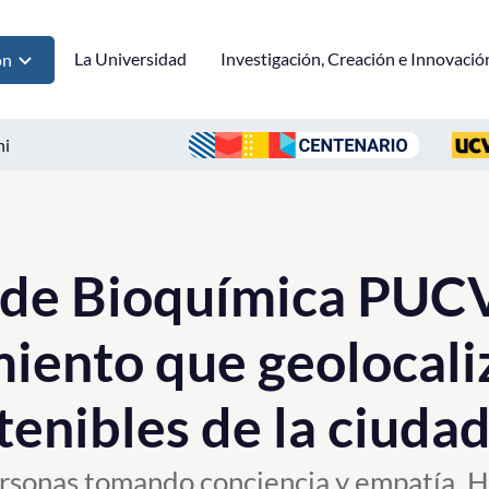
La Universidad
Investigación, Creación e Innovació
ón
ni
 de Bioquímica PUCV
ento que geolocaliz
tenibles de la ciuda
rsonas tomando conciencia y empatía. 