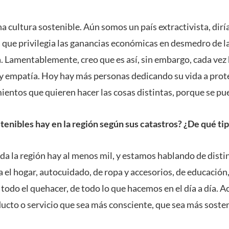
na cultura sostenible. Aún somos un país extractivista, dir
a que privilegia las ganancias económicas en desmedro de l
a. Lamentablemente, creo que es así, sin embargo, cada ve
 empatía. Hoy hay más personas dedicando su vida a proteg
entos que quieren hacer las cosas distintas, porque se pu
tenibles hay en la región según sus catastros? ¿De qué ti
a la región hay al menos mil, y estamos hablando de disti
 el hogar, autocuidado, de ropa y accesorios, de educación, 
 todo el quehacer, de todo lo que hacemos en el día a día.
ucto o servicio que sea más consciente, que sea más sosten