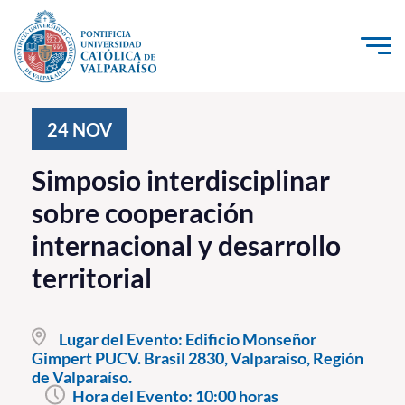
Click acá para ir directamente al contenido
La Universidad
24
NOV
Investigación, Creación e Innovación
Simposio interdisciplinar
PUCV Internacional
sobre cooperación
Vinculación con el Medio
internacional y desarrollo
territorial
Admisión
Pregrado
Lugar del Evento:
Edificio Monseñor
Gimpert PUCV. Brasil 2830, Valparaíso, Región
Postgrado
de Valparaíso.
Formación Continua
Hora del Evento:
10:00 horas