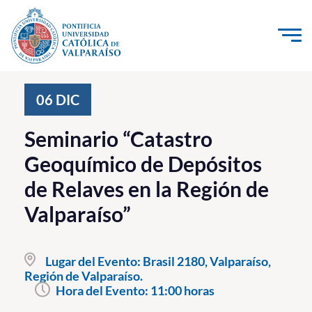
Click acá para ir directamente al contenido
La Universidad
06
DIC
Investigación, Creación e Innovación
Seminario “Catastro
PUCV Internacional
Geoquímico de Depósitos
Vinculación con el Medio
de Relaves en la Región de
Valparaíso”
Admisión
Pregrado
Lugar del Evento:
Brasil 2180, Valparaíso,
Región de Valparaíso.
Postgrado
Hora del Evento:
11:00 horas
Formación Continua